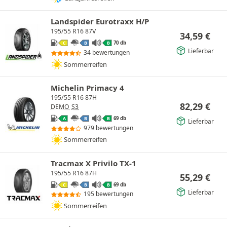
Landspider Eurotraxx H/P
195/55 R16 87V
34,59
€
70 db
C
B
B
Lieferbar
34 bewertungen
Sommerreifen
Michelin Primacy 4
195/55 R16 87H
82,29
€
DEMO
S3
69 db
A
B
B
Lieferbar
979 bewertungen
Sommerreifen
Tracmax X Privilo TX-1
195/55 R16 87H
55,29
€
69 db
C
B
B
Lieferbar
195 bewertungen
Sommerreifen