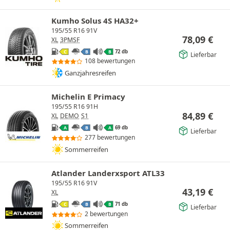
Kumho Solus 4S HA32+
195/55 R16 91V
78,09
€
XL
3PMSF
72 db
C
B
B
Lieferbar
108 bewertungen
Ganzjahresreifen
Michelin E Primacy
195/55 R16 91H
84,89
€
XL
DEMO
S1
69 db
A
B
A
Lieferbar
277 bewertungen
Sommerreifen
Atlander Landerxsport ATL33
195/55 R16 91V
43,19
€
XL
71 db
C
B
B
Lieferbar
2 bewertungen
Sommerreifen