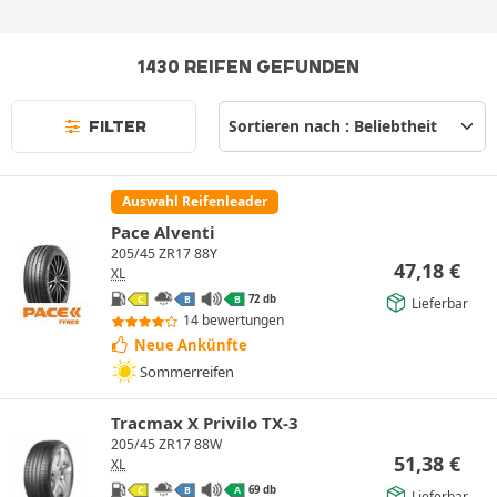
1430 REIFEN GEFUNDEN
FILTER
Auswahl Reifenleader
Pace Alventi
205/45 ZR17 88Y
47,18
€
XL
72 db
Lieferbar
C
B
B
14 bewertungen
Neue Ankünfte
Sommerreifen
Tracmax X Privilo TX-3
205/45 ZR17 88W
51,38
€
XL
69 db
C
B
A
Lieferbar