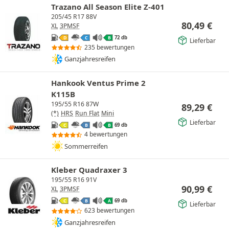
Trazano All Season Elite Z-401
205/45 R17 88V
80,49
€
XL
3PMSF
72 db
D
C
B
Lieferbar
235 bewertungen
Ganzjahresreifen
Hankook Ventus Prime 2
K115B
195/55 R16 87W
89,29
€
(*)
HRS
Run Flat
Mini
Lieferbar
69 db
C
B
B
4 bewertungen
Sommerreifen
Kleber Quadraxer 3
195/55 R16 91V
90,99
€
XL
3PMSF
69 db
C
B
A
Lieferbar
623 bewertungen
Ganzjahresreifen