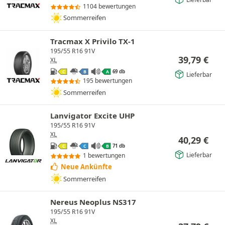
1104 bewertungen
Sommerreifen
Tracmax X Privilo TX-1
195/55 R16 91V
39,79
€
XL
69 db
C
B
A
Lieferbar
195 bewertungen
Sommerreifen
Lanvigator Excite UHP
195/55 R16 91V
XL
40,29
€
71 db
C
C
B
Lieferbar
1 bewertungen
Neue Ankünfte
Sommerreifen
Nereus Neoplus NS317
195/55 R16 91V
XL