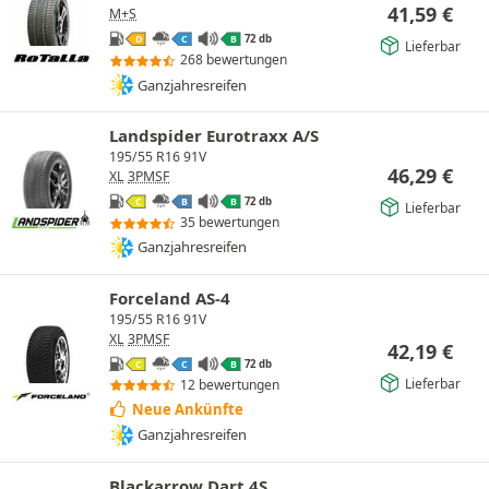
41,59
€
M+S
72 db
D
C
B
Lieferbar
268 bewertungen
Ganzjahresreifen
Landspider Eurotraxx A/S
195/55 R16 91V
46,29
€
XL
3PMSF
72 db
C
B
B
Lieferbar
35 bewertungen
Ganzjahresreifen
Forceland AS-4
195/55 R16 91V
XL
3PMSF
42,19
€
72 db
C
C
B
Lieferbar
12 bewertungen
Neue Ankünfte
Ganzjahresreifen
Blackarrow Dart 4S