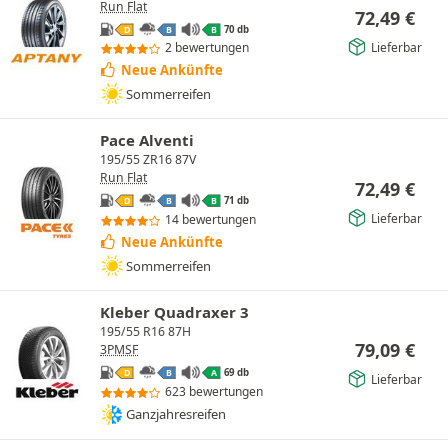
Run Flat
72,49
€
70 db
D
B
B
Lieferbar
2 bewertungen
Neue Ankünfte
Sommerreifen
Pace Alventi
195/55 ZR16 87V
Run Flat
72,49
€
71 db
D
B
B
Lieferbar
14 bewertungen
Neue Ankünfte
Sommerreifen
Kleber Quadraxer 3
195/55 R16 87H
79,09
€
3PMSF
69 db
D
B
A
Lieferbar
623 bewertungen
Ganzjahresreifen