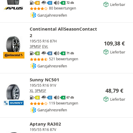
72 db
D
C
B
Lieferbar
80 bewertungen
Ganzjahresreifen
Continental AllSeasonContact
2
195/55 R16 87H
109,38
€
3PMSF
EVc
Lieferbar
71 db
B
B
B
521 bewertungen
Ganzjahresreifen
Sunny NC501
195/55 R16 91V
48,79
€
XL
3PMSF
67 db
C
C
A
Lieferbar
119 bewertungen
Ganzjahresreifen
Aptany RA302
195/55 R16 87V