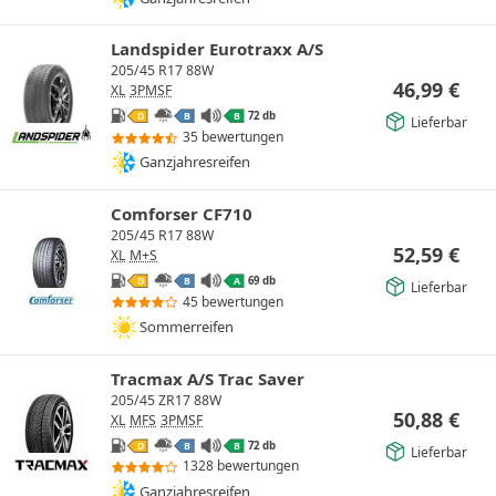
Landspider Eurotraxx A/S
205/45 R17 88W
46,99
€
XL
3PMSF
72 db
D
B
B
Lieferbar
35 bewertungen
Ganzjahresreifen
Comforser CF710
205/45 R17 88W
52,59
€
XL
M+S
69 db
D
B
A
Lieferbar
45 bewertungen
Sommerreifen
Tracmax A/S Trac Saver
205/45 ZR17 88W
50,88
€
XL
MFS
3PMSF
72 db
D
B
B
Lieferbar
1328 bewertungen
Ganzjahresreifen