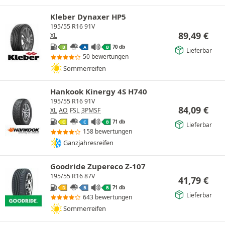
Kleber Dynaxer HP5
195/55 R16 91V
89,49
€
XL
70 db
B
A
B
Lieferbar
50 bewertungen
Sommerreifen
Hankook Kinergy 4S H740
195/55 R16 91V
84,09
€
XL
AO
FSL
3PMSF
71 db
C
C
B
Lieferbar
158 bewertungen
Ganzjahresreifen
Goodride Zupereco Z-107
195/55 R16 87V
41,79
€
71 db
D
B
B
Lieferbar
643 bewertungen
Sommerreifen