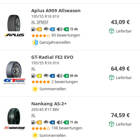
Aplus A909 Allseason
195/55 R16 91V
43,09
€
XL
3PMSF
72 db
D
C
B
Lieferbar
80 bewertungen
Ganzjahresreifen
GT-Radial FE2 EVO
195/55 R16 91V
64,49
€
XL
69 db
C
A
B
Lieferbar
2 bewertungen
Sommerreifen
Nankang AS-2+
205/45 R17 88V
74,59
€
XL
71 db
D
A
B
Lieferbar
198 bewertungen
Sommerreifen