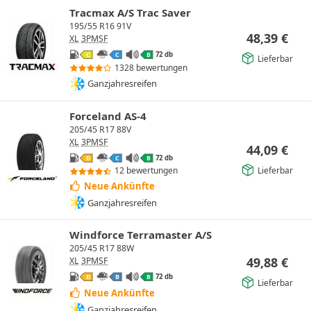
Tracmax A/S Trac Saver
195/55 R16 91V
48,39
€
XL
3PMSF
72 db
C
C
B
Lieferbar
1328 bewertungen
Ganzjahresreifen
Forceland AS-4
205/45 R17 88V
XL
3PMSF
44,09
€
72 db
D
C
B
Lieferbar
12 bewertungen
Neue Ankünfte
Ganzjahresreifen
Windforce Terramaster A/S
205/45 R17 88W
49,88
€
XL
3PMSF
72 db
D
B
B
Lieferbar
Neue Ankünfte
Ganzjahresreifen