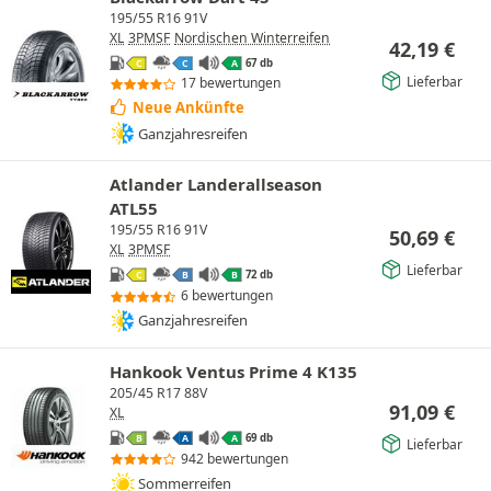
195/55 R16 91V
XL
3PMSF
Nordischen Winterreifen
42,19
€
67 db
C
C
A
Lieferbar
17 bewertungen
Neue Ankünfte
Ganzjahresreifen
Atlander Landerallseason
ATL55
195/55 R16 91V
50,69
€
XL
3PMSF
Lieferbar
72 db
C
B
B
6 bewertungen
Ganzjahresreifen
Hankook Ventus Prime 4 K135
205/45 R17 88V
91,09
€
XL
69 db
B
A
A
Lieferbar
942 bewertungen
Sommerreifen