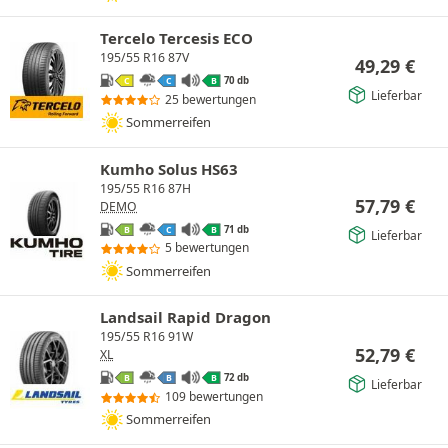
Tercelo Tercesis ECO
195/55 R16 87V
49,29
€
70 db
C
C
B
Lieferbar
25 bewertungen
Sommerreifen
Kumho Solus HS63
195/55 R16 87H
57,79
€
DEMO
71 db
B
C
B
Lieferbar
5 bewertungen
Sommerreifen
Landsail Rapid Dragon
195/55 R16 91W
52,79
€
XL
72 db
B
B
B
Lieferbar
109 bewertungen
Sommerreifen