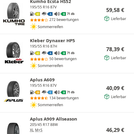
Kumho Ecsta HS52
195/55 R16 87V
59,58
€
71 db
C
A
B
Lieferbar
272 bewertungen
Sommerreifen
Kleber Dynaxer HP5
195/55 R16 87H
78,39
€
71 db
C
A
B
Lieferbar
50 bewertungen
Sommerreifen
Aplus A609
195/55 R16 87V
40,09
€
71 db
D
C
B
Lieferbar
134 bewertungen
Sommerreifen
Aplus A909 Allseason
205/45 R17 88W
46,29
€
XL
M+S