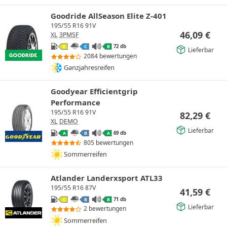
Goodride AllSeason Elite Z-401
195/55 R16 91V
46,09
€
XL
3PMSF
72 db
C
C
B
Lieferbar
2084 bewertungen
Ganzjahresreifen
Goodyear Efficientgrip
Performance
195/55 R16 91V
82,29
€
XL
DEMO
Lieferbar
69 db
A
B
A
805 bewertungen
Sommerreifen
Atlander Landerxsport ATL33
195/55 R16 87V
41,59
€
71 db
C
B
B
Lieferbar
2 bewertungen
Sommerreifen