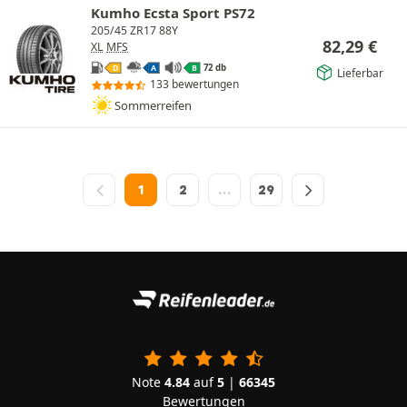
Kumho Ecsta Sport PS72
205/45 ZR17 88Y
82,29
€
XL
MFS
72 db
D
A
B
Lieferbar
133 bewertungen
Sommerreifen
1
2
…
29
Note
4.84
auf
5
|
66345
Bewertungen