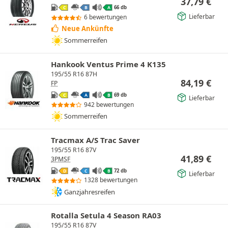
37,79
€
66 db
C
B
A
Lieferbar
6 bewertungen
Neue Ankünfte
Sommerreifen
Hankook Ventus Prime 4 K135
195/55 R16 87H
84,19
€
FP
69 db
C
A
B
Lieferbar
942 bewertungen
Sommerreifen
Tracmax A/S Trac Saver
195/55 R16 87V
41,89
€
3PMSF
72 db
D
C
B
Lieferbar
1328 bewertungen
Ganzjahresreifen
Rotalla Setula 4 Season RA03
195/55 R16 87V