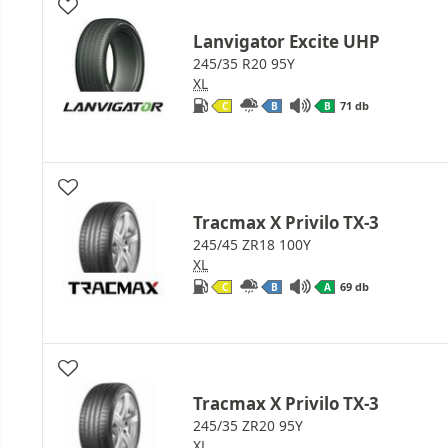
Lanvigator Excite UHP
245/35 R20 95Y
XL
71 db
C
B
B
Tracmax X Privilo TX-3
245/45 ZR18 100Y
XL
69 db
C
B
A
Tracmax X Privilo TX-3
245/35 ZR20 95Y
XL