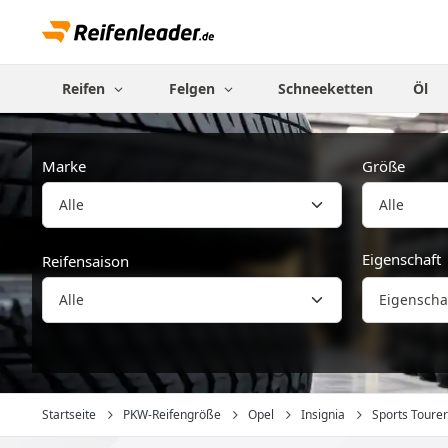
Reifen
Felgen
Schneeketten
Öl
Marke
Größe
Alle
Eigenschaft
Reifensaison
Eigenscha
Startseite
PKW-Reifengröße
Opel
Insignia
Sports Tourer 