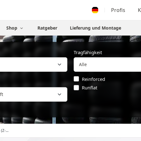
Profis
K
Shop
Ratgeber
Lieferung und Montage
Tragfähigkeit
Reinforced
Runflat
ft
(Z-...