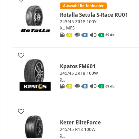
Auswahl Reifenleader
Rotalla Setula S-Race RU01
245/45 ZR18 100Y
XL
MFS
69 db
C
B
A
Kpatos FM601
245/45 ZR18 100W
XL
69 db
C
B
B
Keter EliteForce
245/45 R18 100W
XL