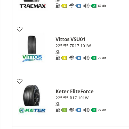
69 db
C
B
A
Vittos VSU01
225/55 ZR17 101W
XL
70 db
C
B
B
Keter EliteForce
225/55 R17 101W
XL
72 db
B
B
B