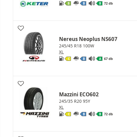
72 db
B
B
B
Nereus Neoplus NS607
245/45 R18 100W
XL
67 db
C
B
A
Mazzini ECO602
245/35 R20 95Y
XL
72 db
C
B
B