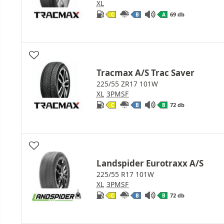
XL
69 db
C
B
A
Tracmax A/S Trac Saver
225/55 ZR17 101W
XL
3PMSF
72 db
C
B
B
Landspider Eurotraxx A/S
225/55 R17 101W
XL
3PMSF
72 db
C
B
B