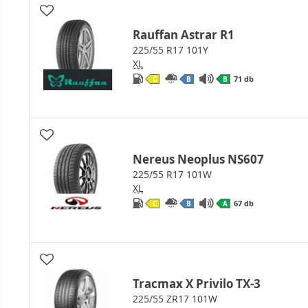
Rauffan Astrar R1
225/55 R17 101Y
XL
71 db
C
B
B
Nereus Neoplus NS607
225/55 R17 101W
XL
67 db
C
B
A
Tracmax X Privilo TX-3
225/55 ZR17 101W