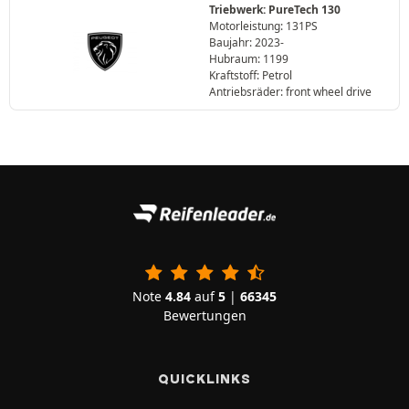
Triebwerk: PureTech 130
Motorleistung: 131PS
Baujahr: 2023-
Hubraum: 1199
Kraftstoff: Petrol
Antriebsräder: front wheel drive
Note
4.84
auf
5
|
66345
Bewertungen
QUICKLINKS