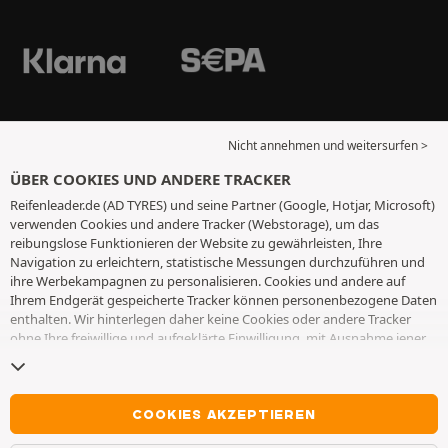
Nicht annehmen und weitersurfen >
ÜBER COOKIES UND ANDERE TRACKER
Reifenleader.de (AD TYRES) und seine Partner (Google, Hotjar, Microsoft)
verwenden Cookies und andere Tracker (Webstorage), um das
reibungslose Funktionieren der Website zu gewährleisten, Ihre
Navigation zu erleichtern, statistische Messungen durchzuführen und
ihre Werbekampagnen zu personalisieren. Cookies und andere auf
Ihrem Endgerät gespeicherte Tracker können personenbezogene Daten
enthalten. Wir hinterlegen daher keine Cookies oder andere Tracker
ohne Ihre freiwillige und aufgeklärte Einwilligung, mit Ausnahme jener,
die für den Betrieb der Webseite unerlässlich sind. Wir speichern Ihre
Auswahl für einen Zeitraum von 6 Monaten. Sie können Ihre
Einwilligung jederzeit widerrufen, indem Sie die Webseite
Cookies und
andere Tracker
besuchen. Sie haben die Möglichkeit, Ihre Navigation
COOKIES AKZEPTIEREN
fortzusetzen, ohne die Hinterlegung von Cookies oder anderen