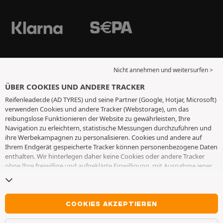
Nicht annehmen und weitersurfen >
ÜBER COOKIES UND ANDERE TRACKER
Reifenleader.de (AD TYRES) und seine Partner (Google, Hotjar, Microsoft)
verwenden Cookies und andere Tracker (Webstorage), um das
reibungslose Funktionieren der Website zu gewährleisten, Ihre
Navigation zu erleichtern, statistische Messungen durchzuführen und
ihre Werbekampagnen zu personalisieren. Cookies und andere auf
Ihrem Endgerät gespeicherte Tracker können personenbezogene Daten
enthalten. Wir hinterlegen daher keine Cookies oder andere Tracker
ohne Ihre freiwillige und aufgeklärte Einwilligung, mit Ausnahme jener,
die für den Betrieb der Webseite unerlässlich sind. Wir speichern Ihre
Auswahl für einen Zeitraum von 6 Monaten. Sie können Ihre
Einwilligung jederzeit widerrufen, indem Sie die Webseite
Cookies und
andere Tracker
besuchen. Sie haben die Möglichkeit, Ihre Navigation
COOKIES AKZEPTIEREN
fortzusetzen, ohne die Hinterlegung von Cookies oder anderen
Trackern zu akzeptieren. Die Ablehnung hat keinen Einfluss auf Ihren