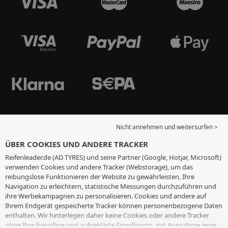
Nicht annehmen und weitersurfen >
ÜBER COOKIES UND ANDERE TRACKER
Reifenleader.de (AD TYRES) und seine Partner (Google, Hotjar, Microsoft)
verwenden Cookies und andere Tracker (Webstorage), um das
reibungslose Funktionieren der Website zu gewährleisten, Ihre
Navigation zu erleichtern, statistische Messungen durchzuführen und
ihre Werbekampagnen zu personalisieren. Cookies und andere auf
Ihrem Endgerät gespeicherte Tracker können personenbezogene Daten
enthalten. Wir hinterlegen daher keine Cookies oder andere Tracker
ohne Ihre freiwillige und aufgeklärte Einwilligung, mit Ausnahme jener,