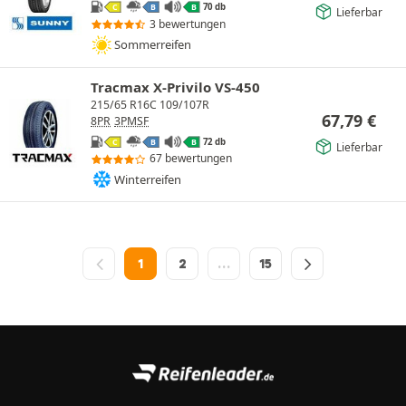
70 db
C
B
B
Lieferbar
3 bewertungen
Sommerreifen
Tracmax X-Privilo VS-450
215/65 R16C 109/107R
67,79
€
8PR
3PMSF
72 db
C
B
B
Lieferbar
67 bewertungen
Winterreifen
1
2
…
15