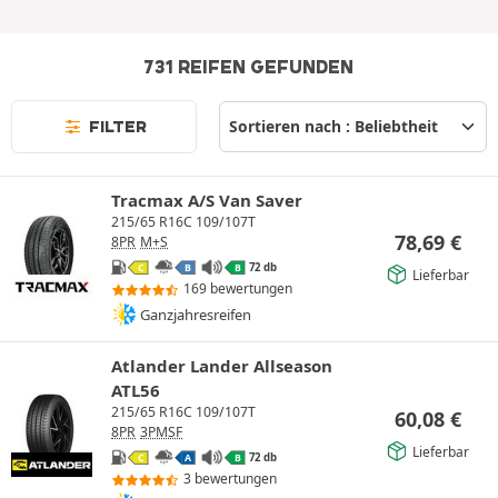
731 REIFEN GEFUNDEN
FILTER
Tracmax A/S Van Saver
215/65 R16C 109/107T
78,69
€
8PR
M+S
72 db
C
B
B
Lieferbar
169 bewertungen
Ganzjahresreifen
Atlander Lander Allseason
ATL56
215/65 R16C 109/107T
60,08
€
8PR
3PMSF
Lieferbar
72 db
C
A
B
3 bewertungen