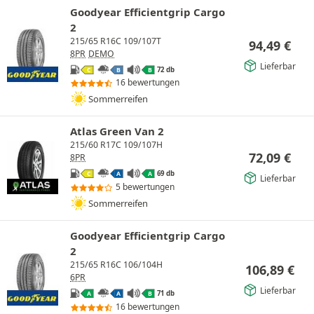
Goodyear Efficientgrip Cargo
2
215/65 R16C 109/107T
94,49
€
8PR
DEMO
Lieferbar
72 db
C
B
B
16 bewertungen
Sommerreifen
Atlas Green Van 2
215/60 R17C 109/107H
72,09
€
8PR
69 db
C
A
A
Lieferbar
5 bewertungen
Sommerreifen
Goodyear Efficientgrip Cargo
2
215/65 R16C 106/104H
106,89
€
6PR
Lieferbar
71 db
A
A
B
16 bewertungen