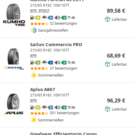
215/65 R16C 109/107T
89,58
€
8PR
3PMSF
71 db
C
B
B
Lieferbar
52 bewertungen
Ganzjahresreifen
Sailun Commercio PRO
215/65 R16C 109/107T
68,69
€
8PR
72 db
B
A
B
Lieferbar
37 bewertungen
Sommerreifen
Aplus A867
215/65 R16C 109/107T
96,29
€
8PR
72 db
C
B
B
Lieferbar
301 bewertungen
Sommerreifen
Goodyear Efficientgrip Cargo