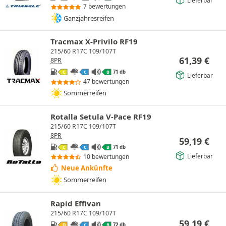
7 bewertungen
Ganzjahresreifen
Tracmax X-Privilo RF19
215/60 R17C 109/107T
61,39
€
8PR
71 db
C
C
B
Lieferbar
47 bewertungen
Sommerreifen
Rotalla Setula V-Pace RF19
215/60 R17C 109/107T
8PR
59,19
€
71 db
C
C
B
Lieferbar
10 bewertungen
Neue Ankünfte
Sommerreifen
Rapid Effivan
215/60 R17C 109/107T
59,19
€
72 db
D
C
B