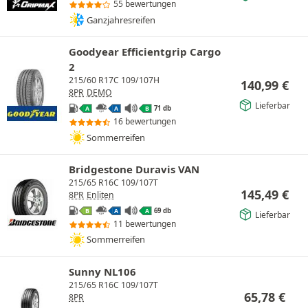
55 bewertungen
Ganzjahresreifen
Goodyear Efficientgrip Cargo
2
215/60 R17C 109/107H
140,99
€
8PR
DEMO
Lieferbar
71 db
A
A
B
16 bewertungen
Sommerreifen
Bridgestone Duravis VAN
215/65 R16C 109/107T
145,49
€
8PR
Enliten
69 db
B
A
A
Lieferbar
11 bewertungen
Sommerreifen
Sunny NL106
215/65 R16C 109/107T
65,78
€
8PR