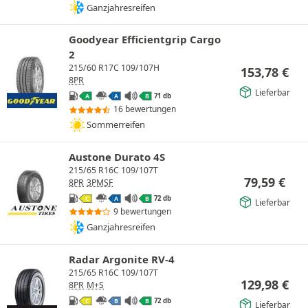
Ganzjahresreifen
Goodyear Efficientgrip Cargo
2
215/60 R17C 109/107H
153,78
€
8PR
Lieferbar
71 db
A
A
B
16 bewertungen
Sommerreifen
Austone Durato 4S
215/65 R16C 109/107T
79,59
€
8PR
3PMSF
72 db
C
A
B
Lieferbar
9 bewertungen
Ganzjahresreifen
Radar Argonite RV-4
215/65 R16C 109/107T
129,98
€
8PR
M+S
72 db
C
B
B
Lieferbar