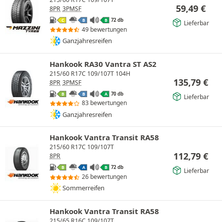
59,49
€
8PR
3PMSF
72 db
C
B
B
Lieferbar
49 bewertungen
Ganzjahresreifen
Hankook RA30 Vantra ST AS2
215/60 R17C 109/107T 104H
135,79
€
8PR
3PMSF
70 db
B
B
A
Lieferbar
83 bewertungen
Ganzjahresreifen
Hankook Vantra Transit RA58
215/60 R17C 109/107T
112,79
€
8PR
72 db
B
A
B
Lieferbar
26 bewertungen
Sommerreifen
Hankook Vantra Transit RA58
215/65 R16C 109/107T