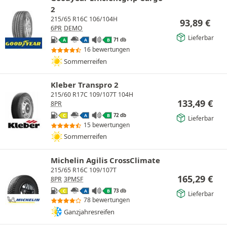
2
215/65 R16C 106/104H
93,89
€
6PR
DEMO
Lieferbar
71 db
A
A
B
16 bewertungen
Sommerreifen
Kleber Transpro 2
215/60 R17C 109/107T 104H
133,49
€
8PR
72 db
C
A
B
Lieferbar
15 bewertungen
Sommerreifen
Michelin Agilis CrossClimate
215/65 R16C 109/107T
165,29
€
8PR
3PMSF
73 db
C
A
B
Lieferbar
78 bewertungen
Ganzjahresreifen