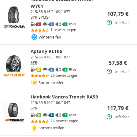
WY01
215/65 R16C 109/107T
107,79
€
8PR
3PMSF
Lieferbar
72 db
E
B
B
1 bewertungen
Winterreifen
Aptany RL106
215/65 R16C 109/107T
57,58
€
8PR
70 db
C
B
B
Lieferbar
26 bewertungen
Sommerreifen
Hankook Vantra Transit RA58
215/65 R16C 106/104T
117,79
€
6PR
72 db
B
A
B
Lieferbar
26 bewertungen
Sommerreifen