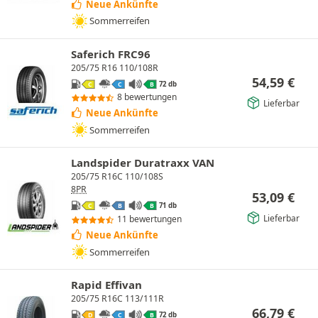
Neue Ankünfte
Sommerreifen
Saferich FRC96
205/75 R16 110/108R
54,59
€
72 db
C
C
B
8 bewertungen
Lieferbar
Neue Ankünfte
Sommerreifen
Landspider Duratraxx VAN
205/75 R16C 110/108S
8PR
53,09
€
71 db
C
B
B
Lieferbar
11 bewertungen
Neue Ankünfte
Sommerreifen
Rapid Effivan
205/75 R16C 113/111R
66,79
€
72 db
D
C
B