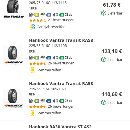
205/75 R16C 113/111S
61,78
€
10PR
Lieferbar
72 db
C
B
B
21 bewertungen
Ganzjahresreifen
Hankook Vantra Transit RA58
225/65 R16C 112/110R
123,19
€
8PR
72 db
B
A
B
Lieferbar
26 bewertungen
Sommerreifen
Hankook Vantra Transit RA58
215/65 R16C 109/107T
110,69
€
8PR
72 db
B
A
B
Lieferbar
26 bewertungen
Sommerreifen
Hankook RA30 Vantra ST AS2