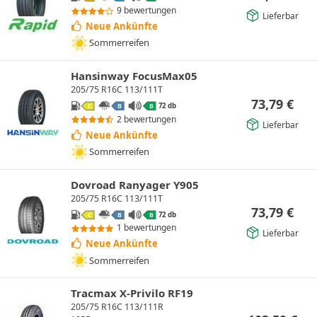
9 bewertungen
Lieferbar
Neue Ankünfte
Sommerreifen
Hansinway FocusMax05
205/75 R16C 113/111T
73,79
€
72 db
C
B
B
2 bewertungen
Lieferbar
Neue Ankünfte
Sommerreifen
Dovroad Ranyager Y905
205/75 R16C 113/111T
73,79
€
72 db
C
B
B
1 bewertungen
Lieferbar
Neue Ankünfte
Sommerreifen
Tracmax X-Privilo RF19
205/75 R16C 113/111R