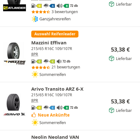
Lieferbar
72 db
C
A
B
3 bewertungen
Ganzjahresreifen
Auswahl Reifenleader
Mazzini Effivan
53,38
€
215/65 R16C 109/107R
8PR
Lieferbar
72 db
C
C
21 bewertungen
Sommerreifen
Arivo Transito ARZ 6-X
215/65 R16C 109/107R
53,38
€
8PR
72 db
C
C
B
Lieferbar
Neue Ankünfte
Sommerreifen
Neolin Neoland VAN