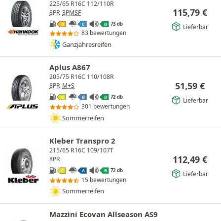
225/65 R16C 112/110R
115,79
€
8PR
3PMSF
73 db
D
C
B
Lieferbar
83 bewertungen
Ganzjahresreifen
Aplus A867
205/75 R16C 110/108R
51,59
€
8PR
M+S
72 db
C
B
B
Lieferbar
301 bewertungen
Sommerreifen
Kleber Transpro 2
215/65 R16C 109/107T
112,49
€
8PR
72 db
C
A
B
Lieferbar
15 bewertungen
Sommerreifen
Mazzini Ecovan Allseason AS9