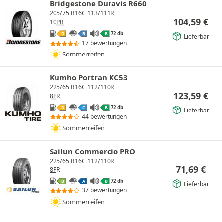
Bridgestone Duravis R660
205/75 R16C 113/111R
104,59
€
10PR
72 db
D
B
B
Lieferbar
17 bewertungen
Sommerreifen
Kumho Portran KC53
225/65 R16C 112/110R
123,59
€
8PR
72 db
D
C
B
Lieferbar
44 bewertungen
Sommerreifen
Sailun Commercio PRO
225/65 R16C 112/110R
71,69
€
8PR
72 db
B
A
B
Lieferbar
37 bewertungen
Sommerreifen