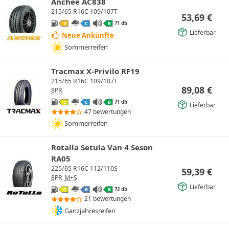
Anchee AC838
215/65 R16C 109/107T
53,69
€
71 db
D
C
B
Lieferbar
Neue Ankünfte
Sommerreifen
Tracmax X-Privilo RF19
215/65 R16C 109/107T
89,08
€
8PR
71 db
C
C
B
Lieferbar
47 bewertungen
Sommerreifen
Rotalla Setula Van 4 Seson
RA05
225/65 R16C 112/110S
59,39
€
8PR
M+S
Lieferbar
72 db
C
B
B
21 bewertungen
Ganzjahresreifen