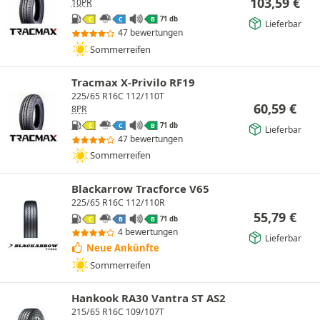
103,59
€
10PR
71 db
C
C
B
Lieferbar
47 bewertungen
Sommerreifen
Tracmax X-Privilo RF19
225/65 R16C 112/110T
60,59
€
8PR
71 db
C
C
B
Lieferbar
47 bewertungen
Sommerreifen
Blackarrow Tracforce V65
225/65 R16C 112/110R
55,79
€
71 db
C
B
B
4 bewertungen
Lieferbar
Neue Ankünfte
Sommerreifen
Hankook RA30 Vantra ST AS2
215/65 R16C 109/107T