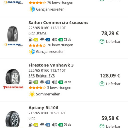
76 bewertungen
Ganzjahresreifen
Sailun Commercio 4seasons
225/65 R16C 112/110T
78,29
€
8PR
3PMSF
72 db
C
A
B
Lieferbar
76 bewertungen
Ganzjahresreifen
Firestone Vanhawk 3
225/65 R16C 112/110T
128,09
€
8PR
Enliten
EVR
70 db
B
B
B
Lieferbar
3 bewertungen
Sommerreifen
Aptany RL106
215/65 R16C 109/107T
59,58
€
8PR
70 db
C
B
B
Lieferbar