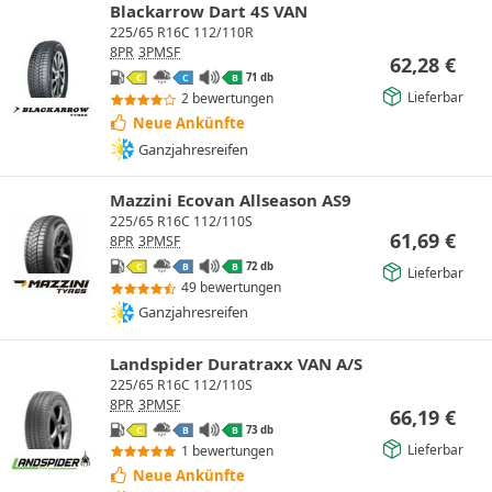
Blackarrow Dart 4S VAN
225/65 R16C 112/110R
8PR
3PMSF
62,28
€
71 db
C
C
B
Lieferbar
2 bewertungen
Neue Ankünfte
Ganzjahresreifen
Mazzini Ecovan Allseason AS9
225/65 R16C 112/110S
61,69
€
8PR
3PMSF
72 db
C
B
B
Lieferbar
49 bewertungen
Ganzjahresreifen
Landspider Duratraxx VAN A/S
225/65 R16C 112/110S
8PR
3PMSF
66,19
€
73 db
C
B
B
Lieferbar
1 bewertungen
Neue Ankünfte