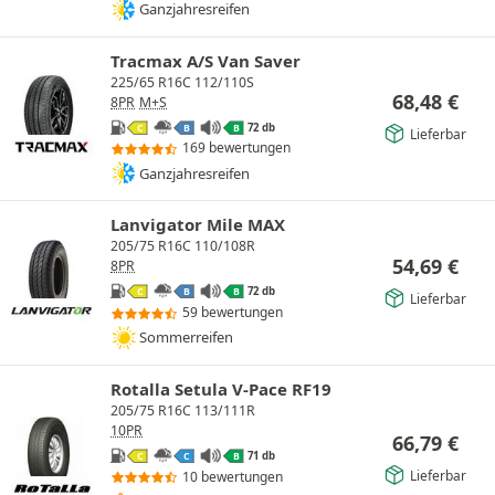
Ganzjahresreifen
Tracmax A/S Van Saver
225/65 R16C 112/110S
68,48
€
8PR
M+S
72 db
C
B
B
Lieferbar
169 bewertungen
Ganzjahresreifen
Lanvigator Mile MAX
205/75 R16C 110/108R
54,69
€
8PR
72 db
C
B
B
Lieferbar
59 bewertungen
Sommerreifen
Rotalla Setula V-Pace RF19
205/75 R16C 113/111R
10PR
66,79
€
71 db
C
C
B
Lieferbar
10 bewertungen