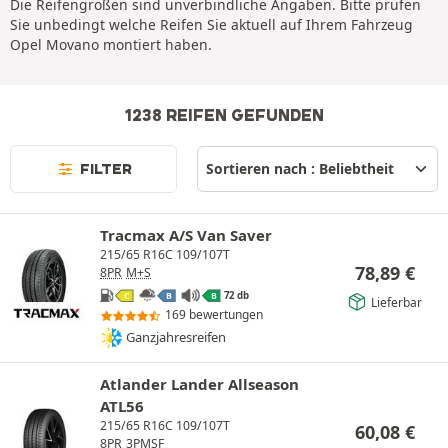
Die Reifengrößen sind unverbindliche Angaben. Bitte prüfen
Sie unbedingt welche Reifen Sie aktuell auf Ihrem Fahrzeug
Opel Movano montiert haben.
1238 REIFEN GEFUNDEN
FILTER
Tracmax A/S Van Saver
215/65 R16C 109/107T
78,89
€
8PR
M+S
72 db
C
B
B
Lieferbar
169 bewertungen
Ganzjahresreifen
Atlander Lander Allseason
ATL56
215/65 R16C 109/107T
60,08
€
8PR
3PMSF