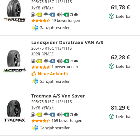
205/75 R16C 113/111S
61,78
€
10PR
3PMSF
72 db
C
B
B
Lieferbar
49 bewertungen
Ganzjahresreifen
Landspider Duratraxx VAN A/S
205/75 R16C 113/111S
10PR
3PMSF
62,28
€
73 db
C
B
B
Lieferbar
1 bewertungen
Neue Ankünfte
Ganzjahresreifen
Tracmax A/S Van Saver
205/75 R16C 113/111S
81,29
€
10PR
3PMSF
72 db
C
B
B
Lieferbar
169 bewertungen
Ganzjahresreifen