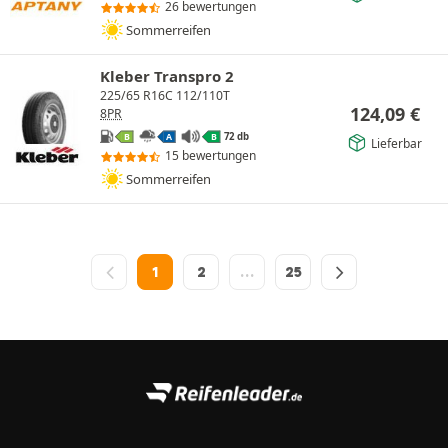
26 bewertungen
Sommerreifen
Kleber Transpro 2
225/65 R16C 112/110T
124,09
€
8PR
72 db
B
A
B
Lieferbar
15 bewertungen
Sommerreifen
1
2
…
25