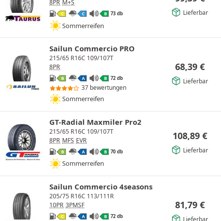
8PR
M+S
Lieferbar
73 db
C
C
B
Sommerreifen
Sailun Commercio PRO
215/65 R16C 109/107T
68,39
€
8PR
72 db
B
A
B
Lieferbar
37 bewertungen
Sommerreifen
GT-Radial Maxmiler Pro2
215/65 R16C 109/107T
108,89
€
8PR
MFS
EVR
Lieferbar
70 db
B
A
B
Sommerreifen
Sailun Commercio 4seasons
205/75 R16C 113/111R
81,79
€
10PR
3PMSF
72 db
C
A
B
Lieferbar