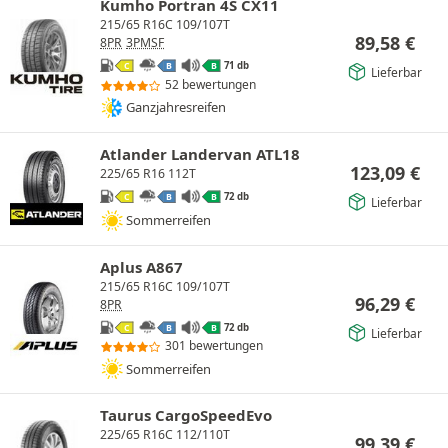
Kumho Portran 4S CX11
215/65 R16C 109/107T
89,58
€
8PR
3PMSF
71 db
C
B
B
Lieferbar
52 bewertungen
Ganzjahresreifen
Atlander Landervan ATL18
123,09
€
225/65 R16 112T
72 db
C
B
B
Lieferbar
Sommerreifen
Aplus A867
215/65 R16C 109/107T
96,29
€
8PR
72 db
C
B
B
Lieferbar
301 bewertungen
Sommerreifen
Taurus CargoSpeedEvo
225/65 R16C 112/110T
99,39
€