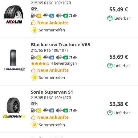
215/65 R16C 109/107R
55,49
€
8PR
72 db
D
C
B
Lieferbar
Neue Ankünfte
Sommerreifen
Blackarrow Tracforce V65
215/65 R16 109/107T
53,69
€
71 db
C
B
B
4 bewertungen
Lieferbar
Neue Ankünfte
Sommerreifen
Sonix Supervan S1
215/65 R16C 109/107R
53,38
€
8PR
71 db
C
B
B
Lieferbar
Neue Ankünfte
Sommerreifen