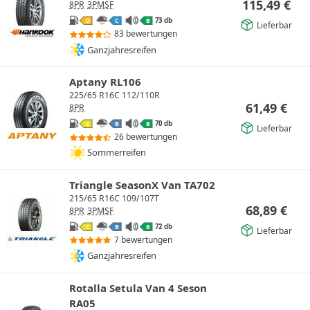
115,49
€
8PR
3PMSF
73 db
D
C
B
Lieferbar
83 bewertungen
Ganzjahresreifen
Aptany RL106
225/65 R16C 112/110R
61,49
€
8PR
70 db
C
B
B
Lieferbar
26 bewertungen
Sommerreifen
Triangle SeasonX Van TA702
215/65 R16C 109/107T
68,89
€
8PR
3PMSF
72 db
C
B
B
Lieferbar
7 bewertungen
Ganzjahresreifen
Rotalla Setula Van 4 Seson
RA05